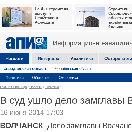
На Дне строителя
Строители
выступят
Свердловск
Uma2rman и
области ста
Афродита
зарабатыва
больше
Информационно-аналитич
Новости
Интервью
Аналитика
Фоторепорт
Свердловская область
Челябинская область
Политика
Общество
Экономика
Главная страница
/
Новости
/
Политика
/
В суд ушло дело замглавы 
16 июня 2014 17:03
ВОЛЧАНСК
. Дело замглавы Волчан