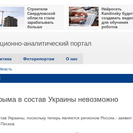
Строители
Нейросеть
Свердловской
Kandinsky будет
области стали
создавать виде
зарабатывать
для обучения
больше
роботов
ионно-аналитический портал
итика
Фоторепортаж
О нас
бласть
рыма в состав Украины невозможно
став Украины, поскольку теперь является регионом России,- заявил
 Песков.