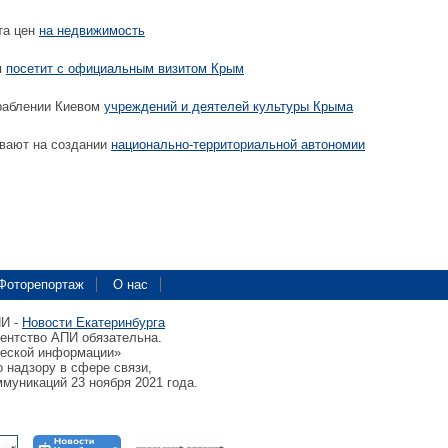
та цен
на недвижимость
я
посетит с официальным визитом Крым
раблении Киевом
учреждений и деятелей культуры Крыма
вают на создании
национально-территориальной автономии
Фоторепортаж
О нас
ПИ -
Новости Екатеринбурга
гентство АПИ обязательна.
ческой информации»
 надзору в сфере связи,
муникаций 23 ноября 2021 года.