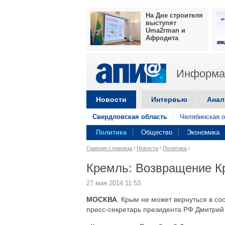
На Дне строителя
выступят
Uma2rman и
Афродита
Информац
Новости
Интервью
Анал
Свердловская область
Челябинская о
Политика
Общество
Экономика
Главная страница
/
Новости
/
Политика
/
Кремль: Возвращение К
27 мая 2014 11:53
МОСКВА
. Крым не может вернуться в со
пресс-секретарь президента РФ Дмитрий