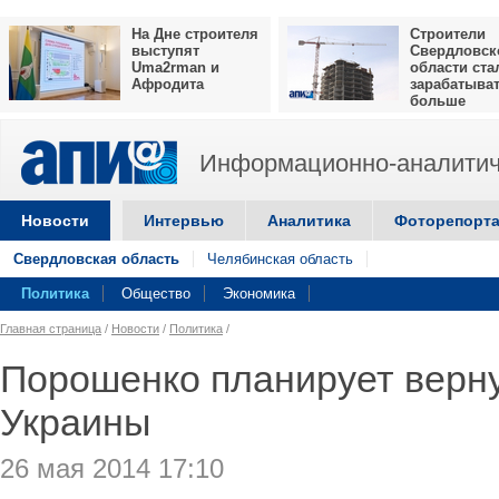
На Дне строителя
Строители
выступят
Свердловск
Uma2rman и
области ста
Афродита
зарабатыва
больше
Информационно-аналитич
Новости
Интервью
Аналитика
Фоторепорт
Свердловская область
Челябинская область
Политика
Общество
Экономика
Главная страница
/
Новости
/
Политика
/
Порошенко планирует верну
Украины
26 мая 2014 17:10