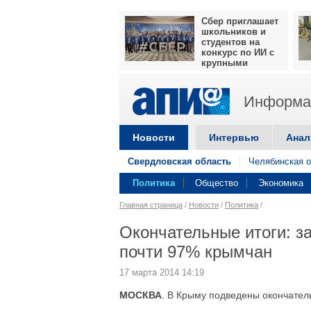
Сбер приглашает
школьников и
студентов на
конкурс по ИИ с
крупными
призами
Информац
Новости
Интервью
Анал
Свердловская область
Челябинская о
Политика
Общество
Экономика
Главная страница
/
Новости
/
Политика
/
Окончательные итоги: з
почти 97% крымчан
17 марта 2014 14:19
МОСКВА
. В Крыму подведены окончате