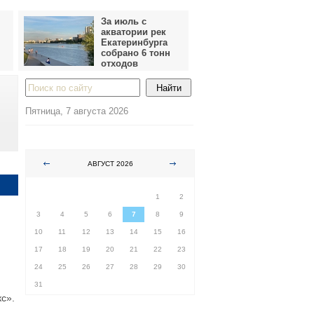
За июль с
акватории рек
Екатеринбурга
собрано 6 тонн
отходов
Пятница, 7 августа 2026
АВГУСТ 2026
ПН
ВТ
СР
ЧТ
ПТ
СБ
ВС
1
2
3
4
5
6
7
8
9
10
11
12
13
14
15
16
17
18
19
20
21
22
23
24
25
26
27
28
29
30
31
с».