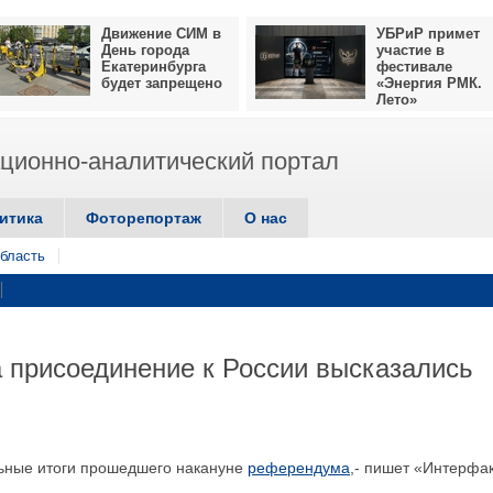
Движение СИМ в
УБРиР примет
День города
участие в
Екатеринбурга
фестивале
будет запрещено
«Энергия РМК.
Лето»
ионно-аналитический портал
итика
Фоторепортаж
О нас
бласть
а присоединение к России высказались
льные итоги прошедшего накануне
референдума
,- пишет «Интерфак