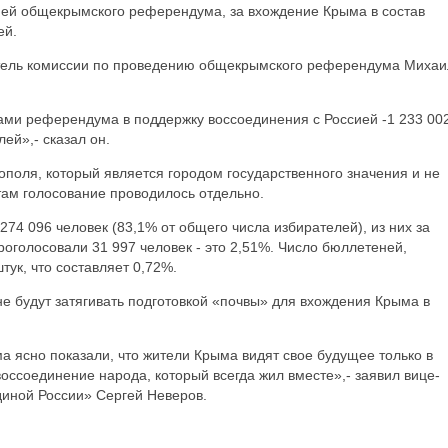
ней общекрымского референдума, за вхождение Крыма в состав
ей.
атель комиссии по проведению общекрымского референдума Михаи
ами референдума в поддержку воссоединения с Россией -1 233 002
ей»,- сказал он.
ополя, который является городом государственного значения и не
там голосование проводилось отдельно.
74 096 человек (83,1% от общего числа избирателей), из них за
роголосовали 31 997 человек - это 2,51%. Число бюллетеней,
тук, что составляет 0,72%.
не будут затягивать подготовкой «почвы» для вхождения Крыма в
 ясно показали, что жители Крыма видят свое будущее только в
воссоединение народа, который всегда жил вместе»,- заявил вице-
диной России» Сергей Неверов.