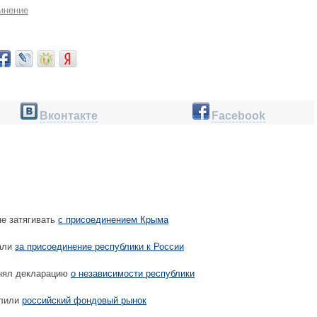
инение
Вконтакте
Facebook
е затягивать
с присоединением Крыма
али
за присоединение республики к России
нял декларацию
о независимости республики
алили
российский фондовый рынок