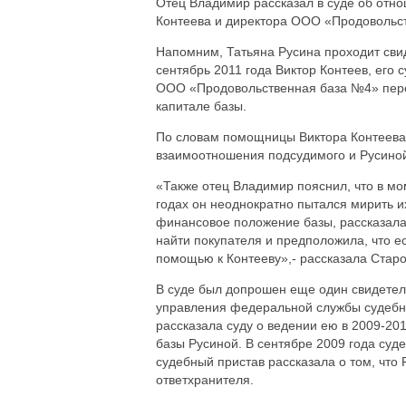
Отец Владимир рассказал в суде об отн
Контеева и директора ООО «Продовольст
Напомним, Татьяна Русина проходит свид
сентябрь 2011 года Виктор Контеев, его 
ООО «Продовольственная база №4» пере
капитале базы.
По словам помощницы Виктора Контеева 
взаимоотношения подсудимого и Русиной
«Также отец Владимир пояснил, что в м
годах он неоднократно пытался мирить и
финансовое положение базы, рассказала,
найти покупателя и предположила, что ес
помощью к Контееву»,- рассказала Стар
В суде был допрошен еще один свидетел
управления федеральной службы судебны
рассказала суду о ведении ею в 2009-20
базы Русиной. В сентябре 2009 года су
судебный пристав рассказала о том, что
ответхранителя.