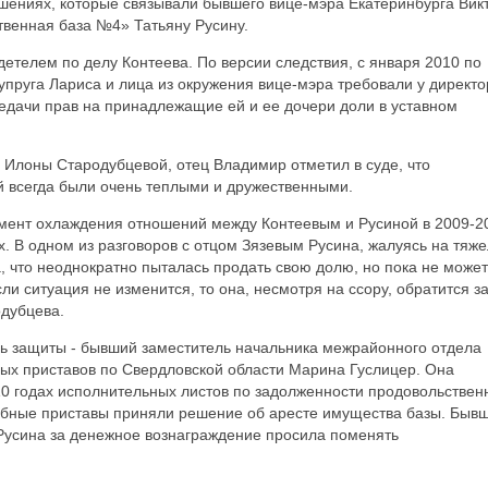
ошениях, которые связывали бывшего вице-мэра Екатеринбурга Вик
венная база №4» Татьяну Русину.
етелем по делу Контеева. По версии следствия, с января 2010 по
супруга Лариса и лица из окружения вице-мэра требовали у директо
дачи прав на принадлежащие ей и ее дочери доли в уставном
Илоны Стародубцевой, отец Владимир отметил в суде, что
 всегда были очень теплыми и дружественными.
омент охлаждения отношений между Контеевым и Русиной в 2009-2
х. В одном из разговоров с отцом Зязевым Русина, жалуясь на тяж
 что неоднократно пыталась продать свою долю, но пока не может
ли ситуация не изменится, то она, несмотря на ссору, обратится з
одубцева.
ь защиты - бывший заместитель начальника межрайонного отдела
х приставов по Свердловской области Марина Гуслицер. Она
10 годах исполнительных листов по задолженности продовольствен
дебные приставы приняли решение об аресте имущества базы. Быв
 Русина за денежное вознаграждение просила поменять