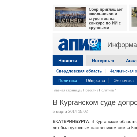
Сбер приглашает
школьников и
студентов на
конкурс по ИИ с
крупными
призами
Информац
Новости
Интервью
Анал
Свердловская область
Челябинская о
Политика
Общество
Экономика
Главная страница
/
Новости
/
Политика
/
В Курганском суде допр
5 марта 2014 15:02
ЕКАТЕРИНБУРГА
. В Курганском област
лет был духовным наставником семьи Ко