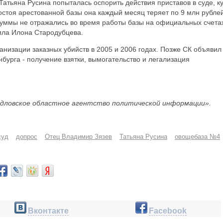
, Татьяна Русина попыталась оспорить действия приставов в суде, к
ростоя арестованной базы она каждый месяц теряет по 9 млн рублей
 суммы не отражались во время работы базы на официальных счета
ила Илона Стародубцева.
ганизации заказных убийств в 2005 и 2006 годах. Позже СК объявил
бурга - получение взятки, вымогательство и легализация
дловское областное агентство политической информации».
суд
допрос
Отец Владимир Зязев
Татьяна Русина
овощебаза №4
Вконтакте
Facebook