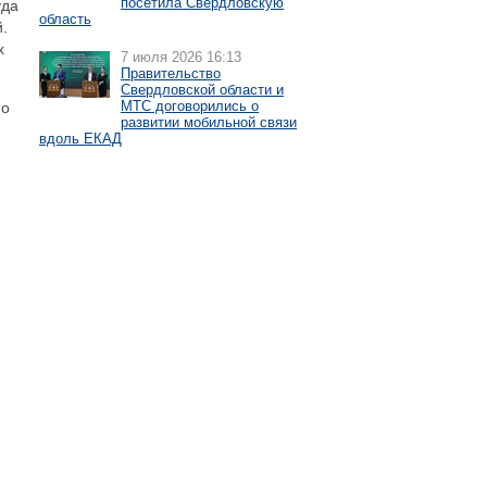
посетила Свердловскую
уда
область
.
х
7 июля 2026 16:13
Правительство
Свердловской области и
МТС договорились о
 о
развитии мобильной связи
вдоль ЕКАД