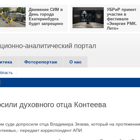
Движение СИМ в
УБРиР примет
День города
участие в
Екатеринбурга
фестивале
будет запрещено
«Энергия РМК.
Лето»
ионно-аналитический портал
итика
Фоторепортаж
О нас
бласть
осили духовного отца Контеева
ном суде допросили отца Владимира Зязева, который на протяжении
нтеевых,- передает корреспондент АПИ.