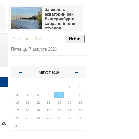
За июль с
акватории рек
Екатеринбурга
собрано 6 тонн
отходов
Пятница, 7 августа 2026
АВГУСТ 2026
ПН
ВТ
СР
ЧТ
ПТ
СБ
ВС
1
2
3
4
5
6
7
8
9
10
11
12
13
14
15
16
17
18
19
20
21
22
23
24
25
26
27
28
29
30
 20
31