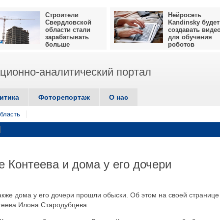
Строители
Нейросеть
Свердловской
Kandinsky будет
области стали
создавать виде
зарабатывать
для обучения
больше
роботов
ионно-аналитический портал
итика
Фоторепортаж
О нас
бласть
 Контеева и дома у его дочери
также дома у его дочери прошли обыски. Об этом на своей странице
теева Илона Стародубцева.