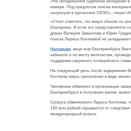
«На сегодняшнем судебном заседании в К
камере. Под предлогом поиска материал
нагрянули в курганское СИЗО»,- пишет 
«Стоит отметить, что вчера обыски по а
Екатерины. И если это представляется 
домах Валерия Завьялова и Юрия Градов
поиска Ларисы Контеевой не укладываютс
Напомним
, вице-мэр Екатеринбурга Викт
кабинете и по месту жительства, прове
поддержке окружного полицейского глав
На следующий день после задержания Ве
Контееву меры пресечения в виде заключ
Чиновника обвиняют в организации заказ
Екатеринбурга в получении взятки, вымо
Супруга обвиняемого Лариса Контеева, 
150 млн рублей скрывается от следствия
международный розыск.