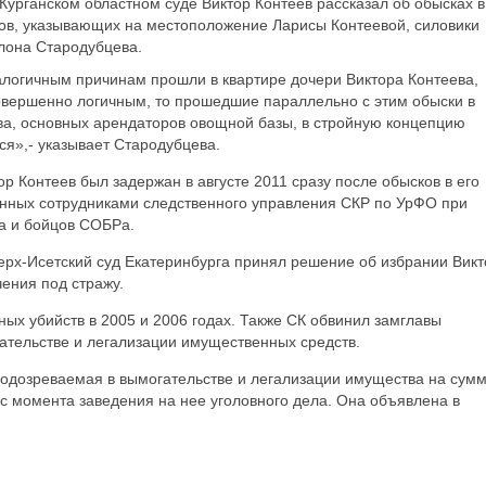
урганском областном суде Виктор Контеев рассказал об обысках в
ов, указывающих на местоположение Ларисы Контеевой, силовики
Илона Стародубцева.
налогичным причинам прошли в квартире дочери Виктора Контеева,
совершенно логичным, то прошедшие параллельно с этим обыски в
а, основных арендаторов овощной базы, в стройную концепцию
я»,- указывает Стародубцева.
ор Контеев был задержан в августе 2011 сразу после обысков в его
денных сотрудниками следственного управления СКР по УрФО при
ка и бойцов СОБРа.
рх-Исетский суд Екатеринбурга принял решение об избрании Викт
ения под стражу.
ных убийств в 2005 и 2006 годах. Также СК обвинил замглавы
гательстве и легализации имущественных средств.
подозреваемая в вымогательстве и легализации имущества на сум
 с момента заведения на нее уголовного дела. Она объявлена в