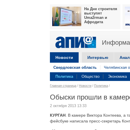
На Дне строителя
выступят
Uma2rman и
Афродита
Информац
Новости
Интервью
Анал
Свердловская область
Челябинская о
Политика
Общество
Экономика
Главная страница
/
Новости
/
Политика
/
Обыски прошли в камере
2 октября 2013 13:33
КУРГАН
. В камере Виктора Контеева, а 
фейсбуке написала пресс-секретарь Кон