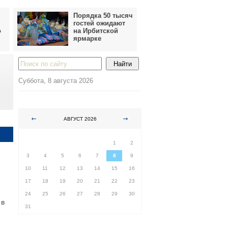
Порядка 50 тысяч
гостей ожидают
о
на Ирбитской
ярмарке
Суббота, 8 августа 2026
АВГУСТ 2026
ПН
ВТ
СР
ЧТ
ПТ
СБ
ВС
1
2
3
4
5
6
7
8
9
10
11
12
13
14
15
16
17
18
19
20
21
22
23
24
25
26
27
28
29
30
 в
31