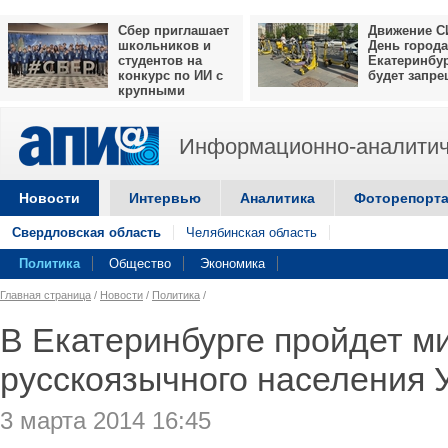
Сбер приглашает
Движение С
школьников и
День города
студентов на
Екатеринбу
конкурс по ИИ с
будет запр
крупными
призами
Информационно-аналитич
Новости
Интервью
Аналитика
Фоторепорт
Свердловская область
Челябинская область
Политика
Общество
Экономика
Главная страница
/
Новости
/
Политика
/
В Екатеринбурге пройдет м
русскоязычного населения 
3 марта 2014 16:45