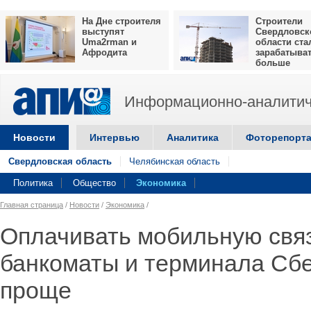
На Дне строителя
Строители
выступят
Свердловск
Uma2rman и
области ста
Афродита
зарабатыва
больше
Информационно-аналитич
Новости
Интервью
Аналитика
Фоторепорт
Свердловская область
Челябинская область
Политика
Общество
Экономика
Главная страница
/
Новости
/
Экономика
/
Оплачивать мобильную связ
банкоматы и терминала Сбе
проще