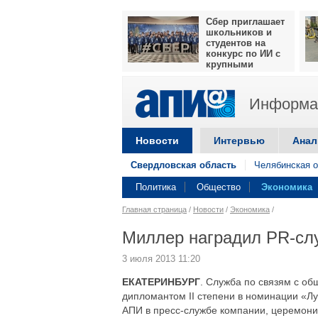
Сбер приглашает
школьников и
студентов на
конкурс по ИИ с
крупными
призами
Информац
Новости
Интервью
Анал
Свердловская область
Челябинская о
Политика
Общество
Экономика
Главная страница
/
Новости
/
Экономика
/
Миллер наградил PR-слу
3 июля 2013 11:20
ЕКАТЕРИНБУРГ
. Служба по связям с о
дипломантом II степени в номинации «Л
АПИ в пресс-службе компании, церемони