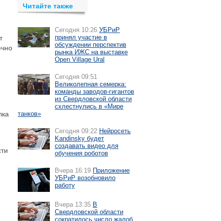
Читайте также
Сегодня 10:26
УБРиР
принял участие в
т
обсуждении перспектив
ечно
рынка ИЖС на выставке
Open Village Ural
Сегодня 09:51
Великолепная семерка:
команды заводов-гигантов
из Свердловской области
схлестнулись в «Мире
лка
танков»
Сегодня 09:22
Нейросеть
Kandinsky будет
создавать видео для
сти
обучения роботов
Вчера 16:19
Приложение
УБРиР возобновило
работу
Вчера 13:35
В
Свердловской области
сократилось число жалоб