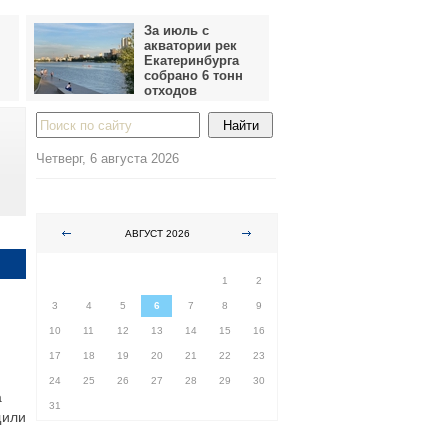
За июль с
акватории рек
Екатеринбурга
собрано 6 тонн
отходов
Четверг, 6 августа 2026
АВГУСТ 2026
ПН
ВТ
СР
ЧТ
ПТ
СБ
ВС
1
2
3
4
5
6
7
8
9
10
11
12
13
14
15
16
17
18
19
20
21
22
23
24
25
26
27
28
29
30
а
31
щили