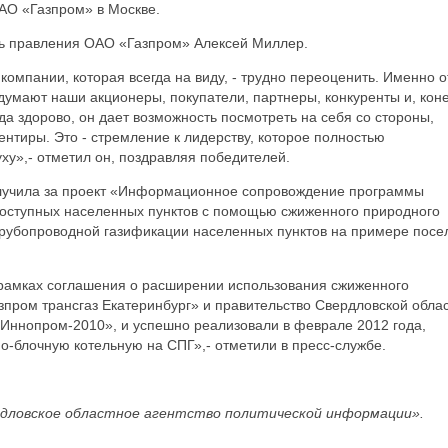
АО «Газпром» в Москве.
ь правления ОАО «Газпром» Алексей Миллер.
компании, которая всегда на виду, - трудно переоценить. Именно о
и думают наши акционеры, покупатели, партнеры, конкуренты и, кон
гда здорово, он дает возможность посмотреть на себя со стороны,
нтиры. Это - стремление к лидерству, которое полностью
ху»,- отметил он, поздравляя победителей.
олучила за проект «Информационное сопровождение программы
оступных населенных пунктов с помощью сжиженного природного
трубопроводной газификации населенных пунктов на примере посе
 рамках соглашения о расширении использования сжиженного
зпром трансгаз Екатеринбург» и правительство Свердловской обла
Иннопром-2010», и успешно реализовали в феврале 2012 года,
о-блочную котельную на СПГ»,- отметили в пресс-службе.
дловское областное агентство политической информации».