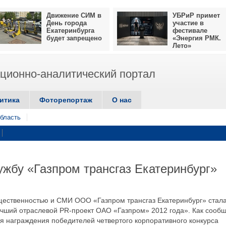
Движение СИМ в
УБРиР примет
День города
участие в
Екатеринбурга
фестивале
будет запрещено
«Энергия РМК.
Лето»
ионно-аналитический портал
итика
Фоторепортаж
О нас
бласть
жбу «Газпром трансгаз Екатеринбург»
бщественностью и СМИ ООО «Газпром трансгаз Екатеринбург» стал
учший отраслевой PR-проект ОАО «Газпром» 2012 года». Как сооб
я награждения победителей четвертого корпоративного конкурса