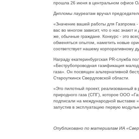
прошла 26 июня в центральном офисе О
Дипломы лауреатам вручал председател
«Значение вашей работы для Газпрома - 
вас во многом зависит, что о нас знают 
же, обычные граждане. Конкурс - это все
обменяться опытом, наметить новые орие
соответствует нашему корпоративному ду
Награду екатеринбургская PR-служба п
«Беструбопроводная газификация малод
газа». Он посвящен альтернативной бес
Староуткинск Свердловской области.
«Это пилотный проект, реализованный в
природного газа (СПГ), которое ООО «Га
подписали на международной выставке «
запустив в эксплуатацию первую модульн
Опубликовано по материалам ИА «Свер