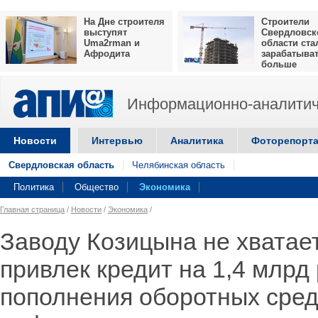
На Дне строителя
Строители
выступят
Свердловск
Uma2rman и
области ста
Афродита
зарабатыва
больше
Информационно-аналитич
Новости
Интервью
Аналитика
Фоторепорт
Свердловская область
Челябинская область
Политика
Общество
Экономика
Главная страница
/
Новости
/
Экономика
/
Заводу Козицына не хватае
привлек кредит на 1,4 млрд
пополнения оборотных сред