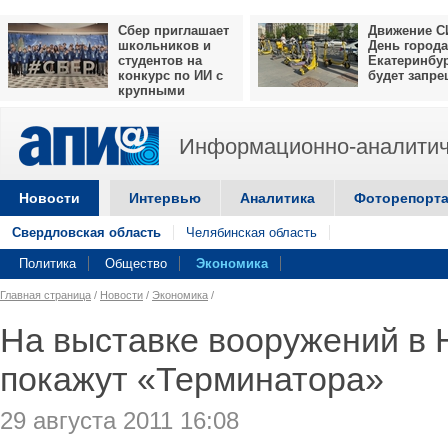
Сбер приглашает
Движение С
школьников и
День города
студентов на
Екатеринбу
конкурс по ИИ с
будет запр
крупными
призами
Информационно-аналитич
Новости
Интервью
Аналитика
Фоторепорт
Свердловская область
Челябинская область
Политика
Общество
Экономика
Главная страница
/
Новости
/
Экономика
/
На выставке вооружений в 
покажут «Терминатора»
29 августа 2011 16:08