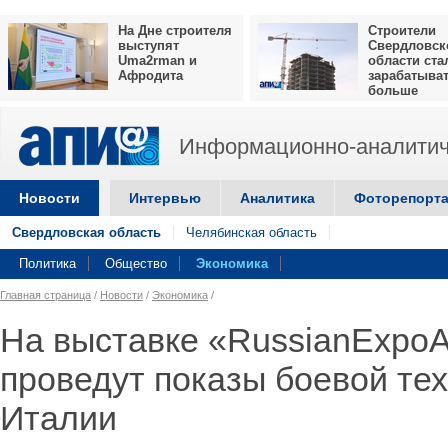
На Дне строителя
Строители
выступят
Свердловск
Uma2rman и
области ста
Афродита
зарабатыва
больше
Информационно-аналитич
Новости
Интервью
Аналитика
Фоторепорт
Свердловская область
Челябинская область
Политика
Общество
Экономика
Главная страница
/
Новости
/
Экономика
/
На выставке «RussianExpo
проведут показы боевой те
Италии