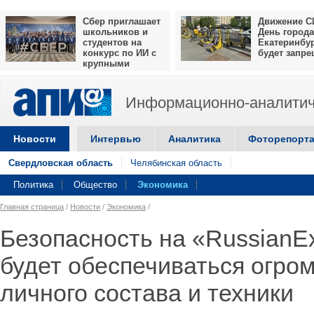
Сбер приглашает
Движение С
школьников и
День города
студентов на
Екатеринбу
конкурс по ИИ с
будет запр
крупными
призами
Информационно-аналитич
Новости
Интервью
Аналитика
Фоторепорт
Свердловская область
Челябинская область
Политика
Общество
Экономика
Главная страница
/
Новости
/
Экономика
/
Безопасность на «RussianE
будет обеспечиваться огро
личного состава и техники