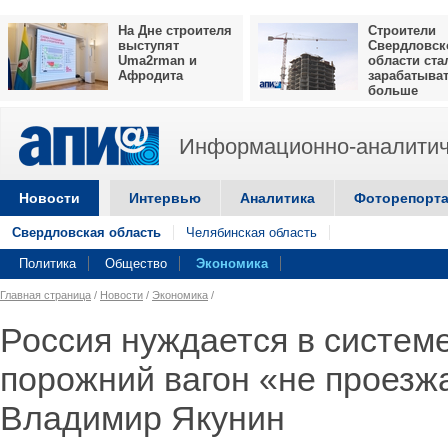
На Дне строителя
Строители
выступят
Свердловск
Uma2rman и
области ста
Афродита
зарабатыва
больше
Информационно-аналитич
Новости
Интервью
Аналитика
Фоторепорт
Свердловская область
Челябинская область
Политика
Общество
Экономика
Главная страница
/
Новости
/
Экономика
/
Россия нуждается в системе
порожний вагон «не проезж
Владимир Якунин