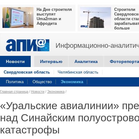
На Дне строителя
Строители
выступят
Свердловск
Uma2rman и
области ста
Афродита
зарабатыва
больше
Информационно-аналитич
Новости
Интервью
Аналитика
Фоторепорт
Свердловская область
Челябинская область
Политика
Общество
Экономика
Главная страница
/
Новости
/
Экономика
/
«Уральские авиалинии» пре
над Синайским полуострово
катастрофы