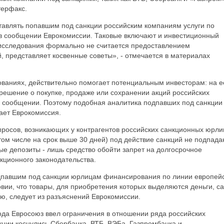
терфакс.
авлять попавшим под санкции российским компаниям услуги по
 в сообщении Еврокомиссии. Таковые включают и инвестиционный
к исследования формально не считается предоставлением
ей, представляет косвенные советы», - отмечается в материалах
ованиях, действительно помогает потенциальным инвесторам: на е
решение о покупке, продаже или сохранении акций российских
в сообщении. Поэтому подобная аналитика подпавших под санкции
ает Еврокомиссия.
просов, возникающих у контрагентов российских санкционных юрли
том числе на срок выше 30 дней) под действие санкций не подпада
ные депозиты - лишь средство обойти запрет на долгосрочное
кционного законодательства.
дпавшим под санкции юрлицам финансирования по линии европей
овии, что товары, для приобретения которых выделяются деньги, с
ию, следует из разъяснений Еврокомиссии.
ода Евросоюз ввел ограничения в отношении ряда российских
нкции коснулись Сбербанка, ВТБ, ВЭБа, Газпромбанка и