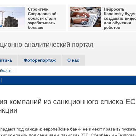
Строители
Нейросеть
Свердловской
Kandinsky будет
области стали
создавать виде
зарабатывать
для обучения
больше
роботов
ионно-аналитический портал
итика
Фоторепортаж
О нас
бласть
я компаний из санкционного списка ЕС
нкции
адают под санкции: европейские банки не имеют права выпускат
ких компаний под санкциями, таких как ВТБ, Сбербанк и «Газпром»