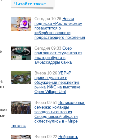
Читайте также
Сегодня 10:26
Новая
подписка «Ростелекома»
позаботится о
кибербезопасности
подрастающего поколения
Сегодня 09:33
Сбер
е
приглашает студентов из
Екатеринбурга в
амбассадоры банка
Вчера 10:26
УБРиР
принял участие в
ц,
обсуждении перспектив
ют.
рынка ИЖС на выставке
Open Village Ural
Вчера 09:51
Великолепная
семерка: команды
ских
заводов-гигантов из
ами
Свердловской области
схлестнулись в «Мире
танков»
Вчера 09:22
Нейросеть