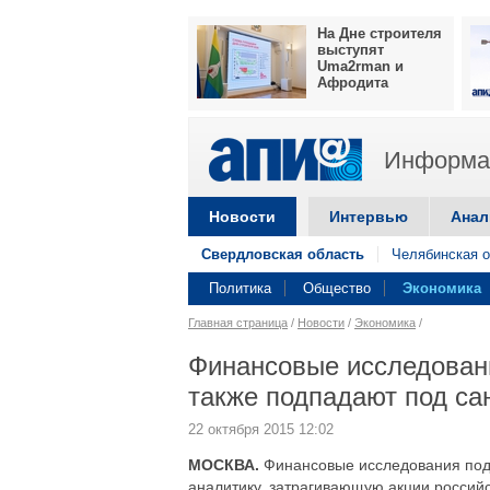
На Дне строителя
выступят
Uma2rman и
Афродита
Информац
Новости
Интервью
Анал
Свердловская область
Челябинская о
Политика
Общество
Экономика
Главная страница
/
Новости
/
Экономика
/
Финансовые исследовани
также подпадают под са
22 октября 2015 12:02
МОСКВА.
Финансовые исследования подп
аналитику, затрагивающую акции российс