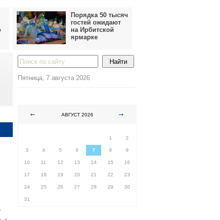
Порядка 50 тысяч
гостей ожидают
о
на Ирбитской
ярмарке
Пятница, 7 августа 2026
АВГУСТ 2026
ПН
ВТ
СР
ЧТ
ПТ
СБ
ВС
1
2
3
4
5
6
7
8
9
10
11
12
13
14
15
16
17
18
19
20
21
22
23
24
25
26
27
28
29
30
31
ь
, -