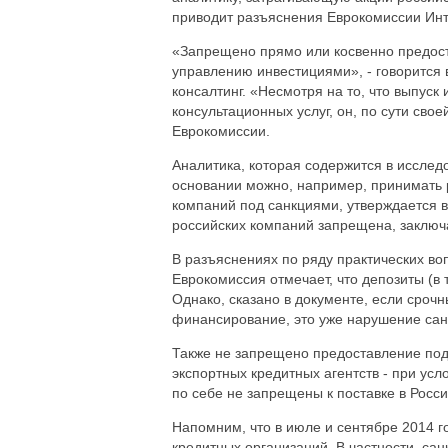
приводит разъяснения Еврокомиссии Ин
«Запрещено прямо или косвенно предост
управлению инвестициями», - говорится
консалтинг. «Несмотря на то, что выпус
консультационных услуг, он, по сути сво
Еврокомиссии.
Аналитика, которая содержится в исслед
основании можно, например, принимать 
компаний под санкциями, утверждается 
российских компаний запрещена, заключ
В разъяснениях по ряду практических во
Еврокомиссия отмечает, что депозиты (в 
Однако, сказано в документе, если сроч
финансирование, это уже нарушение сан
Также не запрещено предоставление по
экспортных кредитных агентств - при усл
по себе не запрещены к поставке в Росс
Напомним, что в июле и сентябре 2014 г
кредитных организаций. В частности, са