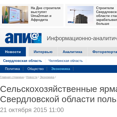
На Дне строителя
Строители
выступят
Свердловск
Uma2rman и
области ста
Афродита
зарабатыва
больше
Информационно-аналитич
Новости
Интервью
Аналитика
Фоторепорт
Свердловская область
Челябинская область
Политика
Общество
Экономика
Главная страница
/
Новости
/
Экономика
/
Сельскохозяйственные ярм
Свердловской области поль
21 октября 2015 11:00