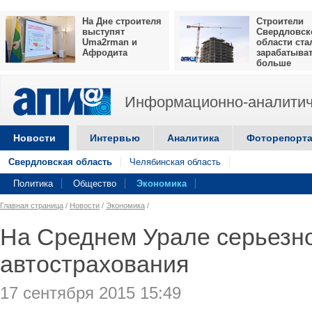
На Дне строителя
Строители
выступят
Свердловск
Uma2rman и
области ста
Афродита
зарабатыва
больше
Информационно-аналитич
Новости
Интервью
Аналитика
Фоторепорт
Свердловская область
Челябинская область
Политика
Общество
Экономика
Главная страница
/
Новости
/
Экономика
/
На Среднем Урале серьезн
автострахования
17 сентября 2015 15:49