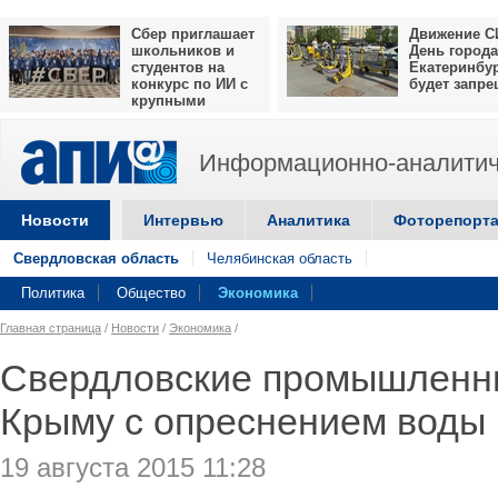
Сбер приглашает
Движение С
школьников и
День города
студентов на
Екатеринбу
конкурс по ИИ с
будет запр
крупными
призами
Информационно-аналитич
Новости
Интервью
Аналитика
Фоторепорт
Свердловская область
Челябинская область
Политика
Общество
Экономика
Главная страница
/
Новости
/
Экономика
/
Свердловские промышленни
Крыму с опреснением воды
19 августа 2015 11:28