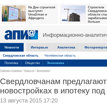
На Дне строителя
Строители
выступят
Свердловск
Uma2rman и
области ста
Афродита
зарабатыва
больше
Информационно-аналитич
Новости
Интервью
Аналитика
Фоторепорт
Свердловская область
Челябинская область
Политика
Общество
Экономика
Главная страница
/
Новости
/
Экономика
/
Свердловчанам предлагают
новостройках в ипотеку под
13 августа 2015 17:20