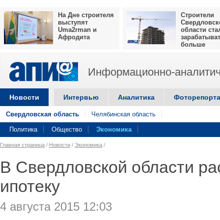
На Дне строителя
Строители
выступят
Свердловск
Uma2rman и
области ста
Афродита
зарабатыва
больше
Информационно-аналитич
Новости
Интервью
Аналитика
Фоторепорт
Свердловская область
Челябинская область
Политика
Общество
Экономика
Главная страница
/
Новости
/
Экономика
/
В Свердловской области ра
ипотеку
4 августа 2015 12:03