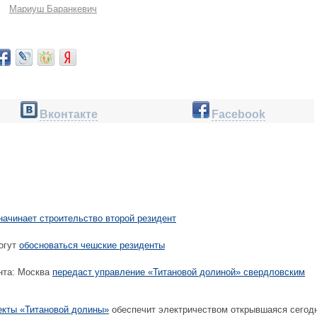
Мариуш Баранкевич
Вконтакте
Facebook
начинает строительство второй резидент
огут
обосноваться чешские резиденты
нта: Москва
передаст управление «Титановой долиной» свердловским
кты «Титановой долины»
обеспечит электричеством открывшаяся сегод