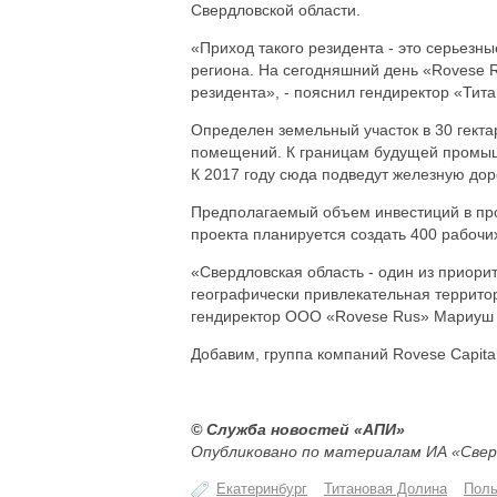
Свердловской области.
«Приход такого резидента - это серьезн
региона. На сегодняшний день «Rovese 
резидента», - пояснил гендиректор «Тит
Определен земельный участок в 30 гекта
помещений. К границам будущей промыш
К 2017 году сюда подведут железную дор
Предполагаемый объем инвестиций в про
проекта планируется создать 400 рабочих
«Свердловская область - один из приори
географически привлекательная территор
гендиректор ООО «Rovese Rus» Мариуш 
Добавим, группа компаний Rovese Capital
© Служба новостей «АПИ»
Опубликовано по материалам ИА «Свер
Екатеринбург
Титановая Долина
Пол