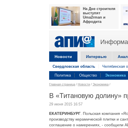
На Дне строителя
выступят
Uma2rman и
Афродита
Информац
Новости
Интервью
Анал
Свердловская область
Челябинская о
Политика
Общество
Экономика
Главная страница
/
Новости
/
Экономика
/
В «Титановую долину» п
29 июня 2015 16:57
ЕКАТЕРИНБУРГ
. Польская компания «R
производству керамической плитки и сан
соглашение о намерениях, - сообщили 