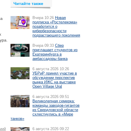
Читайте также
Вчера 10:26
Новая
са
подписка «Ростелекома»
позаботится о
кибербезопасности
х
подрастающего поколения
ура.
Вчера 09:33
Сбер
приглашает студентов из
Екатеринбурга в
амбассадоры банка
6 августа 2026 10:26
УБРиР принял участие в
обсуждении перспектив
рынка ИЖС на выставке
Open Village Ural
6 августа 2026 09:51
Великолепная семерка:
команды заводов-гигантов
из Свердловской области
схлестнулись в «Мире
танков»
мий
6 августа 2026 09:22