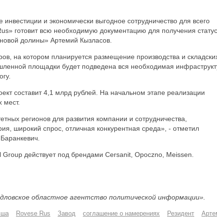
ые инвестиции и экономически выгодное сотрудничество для всего
Rus» готовит всю необходимую документацию для получения стату
ановой долины» Артемий Кызласов.
ров, на котором планируется размещение производства и складски
ленной площадки будет подведена вся необходимая инфраструкт
огу.
ект составит 4,1 млрд рублей. На начальном этапе реализации
 мест.
тетных регионов для развития компании и сотрудничества,
ия, широкий спрос, отличная конкурентная среда», - отметил
Баранкевич.
 Group действует под брендами Cersanit, Opoczno, Meissen.
дловское областное агентство политической информации».
ьша
Rovese Rus
Завод
соглашение о намерениях
Резидент
Арте