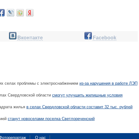
Вконтакте
Facebook
их селах проблемы с электроснабжением
из-за нарушения в работе ЛЭП
елах Свердловской области
смогут улучшить жилищные условия
адрата жилья
в селах Свердловской области составит 32 тыс. рублей
емей
станут новоселами поселка Светлореченский
Фоторепортаж
О нас