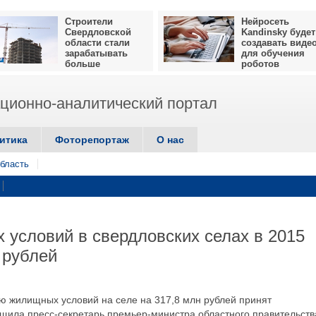
Строители
Нейросеть
Свердловской
Kandinsky будет
области стали
создавать виде
зарабатывать
для обучения
больше
роботов
ионно-аналитический портал
итика
Фоторепортаж
О нас
бласть
условий в свердловских селах в 2015
 рублей
ию жилищных условий на селе на 317,8 млн рублей принят
бщила пресс-секретарь премьер-министра областного правительств