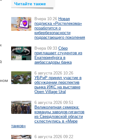
Читайте также
Вчера 10:26
Новая
подписка «Ростелекома»
позаботится о
кибербезопасности
подрастающего поколения
и
Вчера 09:33
Сбер
приглашает студентов из
Екатеринбурга в
й
амбассадоры банка
6 августа 2026 10:26
УБРиР принял участие в
ьном
обсуждении перспектив
рынка ИЖС на выставке
Open Village Ural
6 августа 2026 09:51
Великолепная семерка:
команды заводов-гигантов
из Свердловской области
схлестнулись в «Мире
танков»
6 августа 2026 09:22