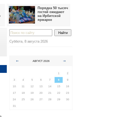
Порядка 50 тысяч
гостей ожидают
о
на Ирбитской
ярмарке
Суббота, 8 августа 2026
АВГУСТ 2026
ПН
ВТ
СР
ЧТ
ПТ
СБ
ВС
1
2
3
4
5
6
7
8
9
10
11
12
13
14
15
16
17
18
19
20
21
22
23
24
25
26
27
28
29
30
31
а