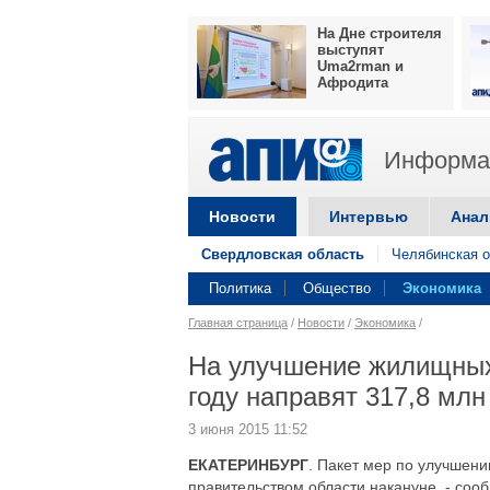
На Дне строителя
выступят
Uma2rman и
Афродита
Информац
Новости
Интервью
Анал
Свердловская область
Челябинская о
Политика
Общество
Экономика
Главная страница
/
Новости
/
Экономика
/
На улучшение жилищных 
году направят 317,8 млн
3 июня 2015 11:52
ЕКАТЕРИНБУРГ
. Пакет мер по улучшен
правительством области накануне, - соо