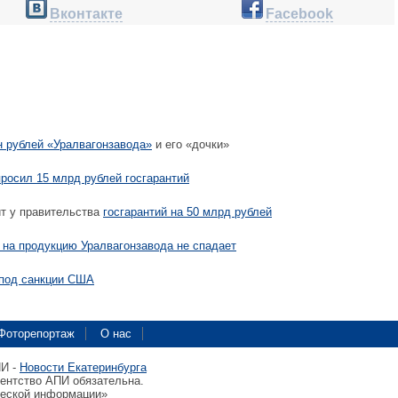
Вконтакте
Facebook
н рублей «Уралвагонзавода»
и его «дочки»
росил 15 млрд рублей госгарантий
т у правительства
госгарантий на 50 млрд рублей
 на продукцию Уралвагонзавода не спадает
под санкции США
Фоторепортаж
О нас
ПИ -
Новости Екатеринбурга
гентство АПИ обязательна.
ческой информации»