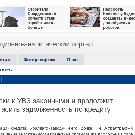
Строители
Нейросеть
Свердловской
Kandinsky будет
области стали
создавать виде
зарабатывать
для обучения
больше
роботов
ионно-аналитический портал
итика
Фоторепортаж
О нас
бласть
ски к УВЗ законными и продолжит
гасить задолженность по кредиту
ации кредита «Уралвагонзаводу» и его «дочке» «ЧТЗ-Уралтракт» у
огашения задолженности кредитная организация продолжит в суде, 