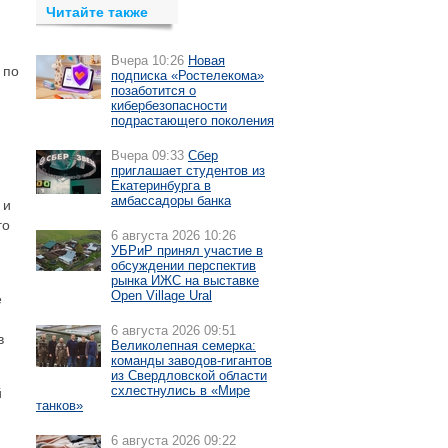
Читайте также
Вчера 10:26
Новая
 по
подписка «Ростелекома»
позаботится о
кибербезопасности
подрастающего поколения
Вчера 09:33
Сбер
приглашает студентов из
Екатеринбурга в
амбассадоры банка
 и
го
6 августа 2026 10:26
УБРиР принял участие в
обсуждении перспектив
рынка ИЖС на выставке
Open Village Ural
е
6 августа 2026 09:51
в
Великолепная семерка:
команды заводов-гигантов
из Свердловской области
схлестнулись в «Мире
й
танков»
6 августа 2026 09:22