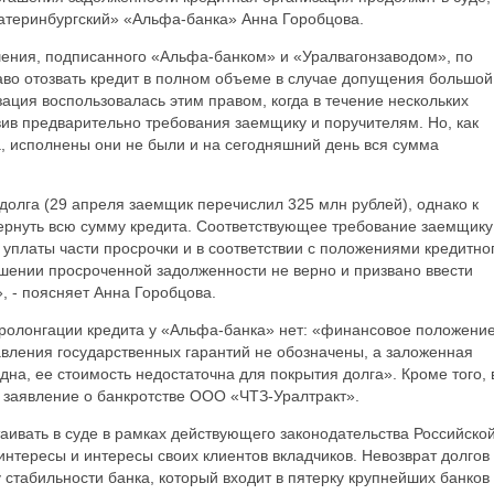
атеринбургский» «Альфа-банка» Анна Горобцова.
ения, подписанного «Альфа-банком» и «Уралвагонзаводом», по
аво отозвать кредит в полном объеме в случае допущения большой
ация воспользовалась этим правом, когда в течение нескольких
ив предварительно требования заемщику и поручителям. Но, как
, исполнены они не были и на сегодняшний день вся сумма
олга (29 апреля заемщик перечислил 325 млн рублей), однако к
рнуть всю сумму кредита. Соответствующее требование заемщику
уплаты части просрочки и в соответствии с положениями кредитно
шении просроченной задолженности не верно и призвано ввести
 - поясняет Анна Горобцова.
пролонгации кредита у «Альфа-банка» нет: «финансовое положени
авления государственных гарантий не обозначены, а заложенная
на, ее стоимость недостаточна для покрытия долга». Кроме того, 
 заявление о банкротстве ООО «ЧТЗ-Уралтракт».
ивать в суде в рамках действующего законодательства Российско
нтересы и интересы своих клиентов вкладчиков. Невозврат долгов
стабильности банка, который входит в пятерку крупнейших банков