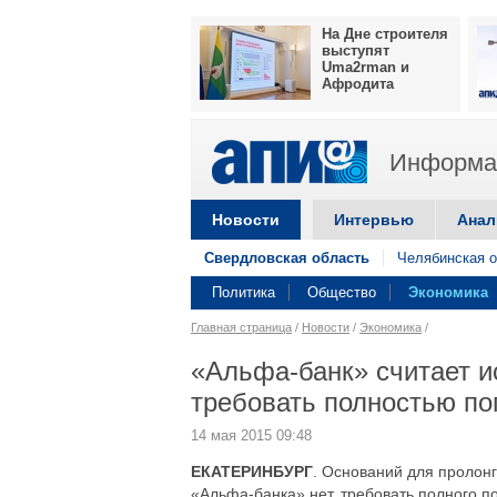
На Дне строителя
выступят
Uma2rman и
Афродита
Информац
Новости
Интервью
Анал
Свердловская область
Челябинская о
Политика
Общество
Экономика
Главная страница
/
Новости
/
Экономика
/
«Альфа-банк» считает и
требовать полностью по
14 мая 2015 09:48
ЕКАТЕРИНБУРГ
. Оснований для пролонг
«Альфа-банка» нет, требовать полного п