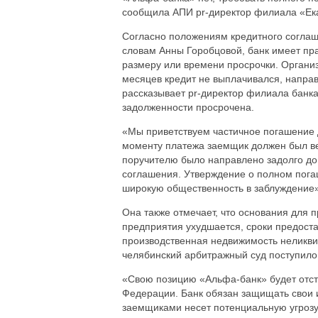
сообщила АПИ pr-директор филиала «Ек
Согласно положениям кредитного соглаш
словам Анны Горобцовой, банк имеет пр
размеру или времени просрочки. Организ
месяцев кредит не выплачивался, направ
рассказывает pr-директор филиала банка
задолженности просрочена.
«Мы приветствуем частичное погашение д
моменту платежа заемщик должен был ве
поручителю было направлено задолго до 
соглашения. Утверждение о полном пога
широкую общественность в заблуждение»,
Она также отмечает, что основания для 
предприятия ухудшается, сроки предост
производственная недвижимость неликвид
челябинский арбитражный суд поступило
«Свою позицию «Альфа-банк» будет отста
Федерации. Банк обязан защищать свои и
заемщиками несет потенциальную угрозу 