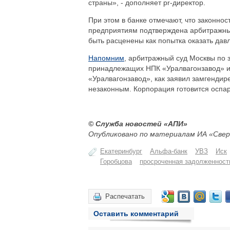
страны», - дополняет pr-директор.
При этом в банке отмечают, что законно
предприятиям подтверждена арбитражны
быть расценены как попытка оказать давл
Напомним
, арбитражный суд Москвы по 
принадлежащих НПК «Уралвагонзавод» и 
«Уралвагонзавод», как заявил замгендир
незаконным. Корпорация готовится оспа
© Служба новостей «АПИ»
Опубликовано по материалам ИА «Свер
Екатеринбург
Альфа-банк
УВЗ
Иск
Горобцова
просроченная задолженност
Распечатать
Оставить комментарий