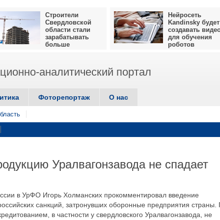
Строители
Нейросеть
Свердловской
Kandinsky будет
области стали
создавать виде
зарабатывать
для обучения
больше
роботов
ионно-аналитический портал
итика
Фоторепортаж
О нас
бласть
родукцию Уралвагонзавода не спадает
оссии в УрФО Игорь Холманских прокомментировал введение
российских санкций, затронувших оборонные предприятия страны.
кредитованием, в частности у свердловского Уралвагонзавода, не