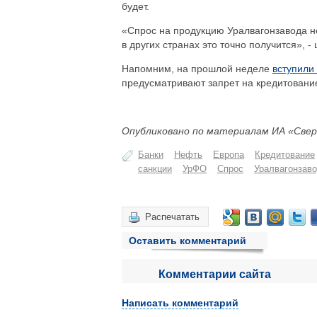
будет.
«Спрос на продукцию Уралвагонзавода не
в других странах это точно получится», 
Напомним, на прошлой неделе
вступили
предусматривают запрет на кредитован
Опубликовано по материалам ИА «Свер
Банки
Нефть
Европа
Кредитование
санкции
УрФО
Спрос
Уралвагонзав
Распечатать
Оставить комментарий
Комментарии сайта
Написать комментарий