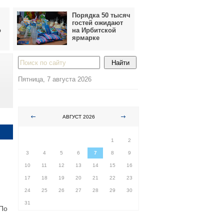
Порядка 50 тысяч
гостей ожидают
о
на Ирбитской
ярмарке
Пятница, 7 августа 2026
АВГУСТ 2026
ПН
ВТ
СР
ЧТ
ПТ
СБ
ВС
1
2
3
4
5
6
7
8
9
10
11
12
13
14
15
16
17
18
19
20
21
22
23
24
25
26
27
28
29
30
31
 По