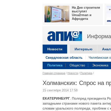
На Дне строителя
выступят
Uma2rman и
Афродита
Информац
Новости
Интервью
Анал
Свердловская область
Челябинская о
Политика
Общество
Экономика
Главная страница
/
Новости
/
Политика
/
Холманских: Спрос на п
15 сентября 2014 17:58
ЕКАТЕРИНБУРГ
. Полпред президента Р
западными странами нового пакета анти
словам уральского полпреда, проблем с 