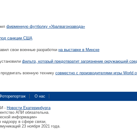
рил
фирменную футболку «Уралвагонзавода»
под санкции США
авил свои военные разработки
на выставке в Минске
 установили
фильтр, который предотвратит загрязнение окружающей сре
 продвигать военную технику
совместно с производителями игры World o
Фоторепортаж
О нас
ПИ -
Новости Екатеринбурга
гентство АПИ обязательна.
ческой информации»
 надзору в сфере связи,
муникаций 23 ноября 2021 года.