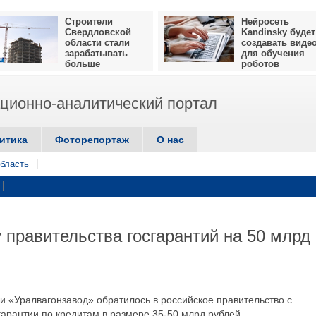
Строители
Нейросеть
Свердловской
Kandinsky будет
области стали
создавать виде
зарабатывать
для обучения
больше
роботов
ионно-аналитический портал
итика
Фоторепортаж
О нас
бласть
 правительства госгарантий на 50 млрд
ии «Уралвагонзавод» обратилось в российское правительство с
арантии по кредитам в размере 35-50 млрд рублей.