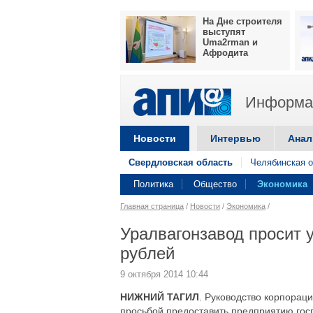
На Дне строителя
выступят
Uma2rman и
Афродита
Информац
Новости
Интервью
Анал
Свердловская область
Челябинская о
Политика
Общество
Экономика
Главная страница
/
Новости
/
Экономика
/
Уралвагонзавод просит у
рублей
9 октября 2014 10:44
НИЖНИЙ ТАГИЛ
. Руководство корпорац
просьбой предоставить предприятию госг