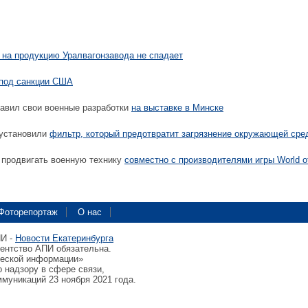
 на продукцию Уралвагонзавода не спадает
под санкции США
авил свои военные разработки
на выставке в Минске
 установили
фильтр, который предотвратит загрязнение окружающей сре
 продвигать военную технику
совместно с производителями игры World o
Фоторепортаж
О нас
ПИ -
Новости Екатеринбурга
гентство АПИ обязательна.
ческой информации»
 надзору в сфере связи,
муникаций 23 ноября 2021 года.