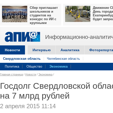
Сбер приглашает
Движение С
школьников и
День города
студентов на
Екатеринбу
конкурс по ИИ с
будет запр
крупными
призами
Информационно-аналитич
Новости
Интервью
Аналитика
Фоторепорт
Свердловская область
Челябинская область
Политика
Общество
Экономика
Главная страница
/
Новости
/
Экономика
/
Госдолг Свердловской обла
на 7 млрд рублей
2 апреля 2015 11:14