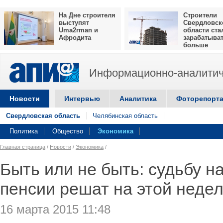
На Дне строителя
Строители
выступят
Свердловск
Uma2rman и
области ста
Афродита
зарабатыва
больше
Информационно-аналитич
Новости
Интервью
Аналитика
Фоторепорт
Свердловская область
Челябинская область
Политика
Общество
Экономика
Главная страница
/
Новости
/
Экономика
/
Быть или не быть: судьбу н
пенсии решат на этой неде
16 марта 2015 11:48