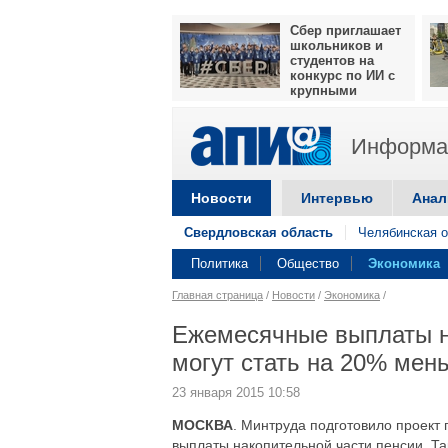
Сбер приглашает
школьников и
студентов на
конкурс по ИИ с
крупными
призами
Информац
Новости
Интервью
Анал
Свердловская область
Челябинская о
Политика
Общество
Экономика
Главная страница
/
Новости
/
Экономика
/
Ежемесячные выплаты н
могут стать на 20% мен
23 января 2015 10:58
МОСКВА
. Минтруда подготовило проект
выплаты накопительной части пенсии. Та