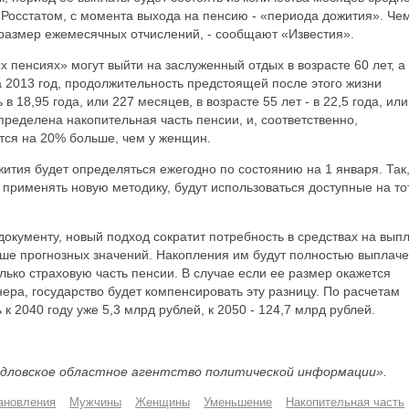
 Росстатом, с момента выхода на пенсию - «периода дожития». Че
 размер ежемесячных отчислений, - сообщают «Известия».
 пенсиях» могут выйти на заслуженный отдых в возрасте 60 лет, а
а 2013 год, продолжительность предстоящей после этого жизни
в 18,95 года, или 227 месяцев, в возрасте 55 лет - в 22,5 года, или
пределена накопительная часть пенсии, и, соответственно,
ся на 20% больше, чем у женщин.
ития будет определяться ежегодно по состоянию на 1 января. Так,
ь применять новую методику, будут использоваться доступные на то
документу, новый подход сократит потребность в средствах на вып
ше прогнозных значений. Накопления им будут полностью выплаче
лько страховую часть пенсии. В случае если ее размер окажется
ра, государство будет компенсировать эту разницу. По расчетам
к 2040 году уже 5,3 млрд рублей, к 2050 - 124,7 млрд рублей.
дловское областное агентство политической информации».
тановления
Мужчины
Женщины
Уменьшение
Накопительная часть