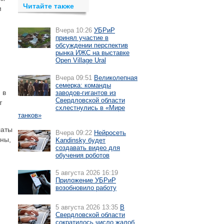
Читайте также
м
Вчера 10:26
УБРиР
принял участие в
обсуждении перспектив
рынка ИЖС на выставке
Open Village Ural
Вчера 09:51
Великолепная
семерка: команды
 в
заводов-гигантов из
Свердловской области
т
схлестнулись в «Мире
танков»
латы
Вчера 09:22
Нейросеть
ны,
Kandinsky будет
создавать видео для
обучения роботов
5 августа 2026 16:19
Приложение УБРиР
возобновило работу
5 августа 2026 13:35
В
Свердловской области
сократилось число жалоб