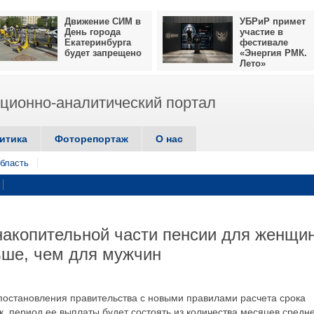
Движение СИМ в
УБРиР примет
День города
участие в
Екатеринбурга
фестивале
будет запрещено
«Энергия РМК.
Лето»
ионно-аналитический портал
итика
Фоторепортаж
О нас
бласть
акопительной части пенсии для женщи
ьше, чем для мужчин
 постановления правительства с новыми правилами расчета срока
к, период ее выплаты будет состоять из количества месяцев средн