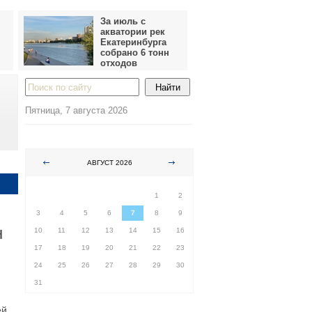
За июль с
акватории рек
Екатеринбурга
собрано 6 тонн
отходов
Пятница, 7 августа 2026
АВГУСТ 2026
ПН
ВТ
СР
ЧТ
ПТ
СБ
ВС
1
2
3
4
5
6
7
8
9
н
10
11
12
13
14
15
16
17
18
19
20
21
22
23
24
25
26
27
28
29
30
31
ей