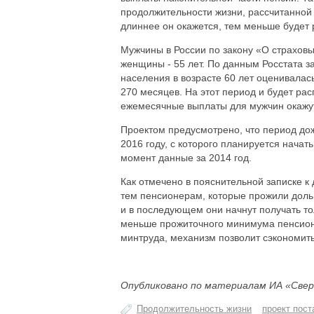
продолжительности жизни, рассчитанной
длиннее он окажется, тем меньше будет
Мужчины в России по закону «О страховых
женщины - 55 лет. По данным Росстата з
населения в возрасте 60 лет оценивалась 
270 месяцев. На этот период и будет рас
ежемесячные выплаты для мужчин окажут
Проектом предусмотрено, что период дож
2016 году, с которого планируется начат
момент данные за 2014 год.
Как отмечено в пояснительной записке к 
тем пенсионерам, которые прожили доль
и в последующем они начнут получать то
меньше прожиточного минимума пенсионе
минтруда, механизм позволит сэкономить 
Опубликовано по материалам ИА «Свер
Продолжительность жизни
проект пос