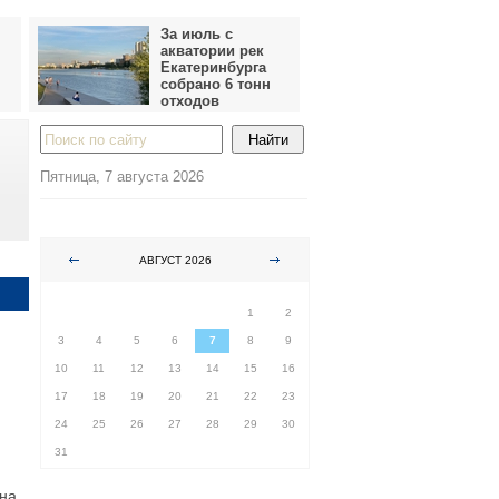
За июль с
акватории рек
Екатеринбурга
собрано 6 тонн
отходов
Пятница, 7 августа 2026
АВГУСТ 2026
ПН
ВТ
СР
ЧТ
ПТ
СБ
ВС
1
2
3
4
5
6
7
8
9
10
11
12
13
14
15
16
17
18
19
20
21
22
23
24
25
26
27
28
29
30
31
на.