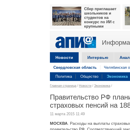
Сбер приглашает
школьников и
студентов на
конкурс по ИИ с
крупными
призами
Информац
Новости
Интервью
Анал
Свердловская область
Челябинская о
Политика
Общество
Экономика
Главная страница
/
Новости
/
Экономика
/
Правительство РФ плани
страховых пенсий на 18
11 марта 2015 11:49
МОСКВА
. Расходы на выплаты страховых
правительство РФ. Соответствующий зако