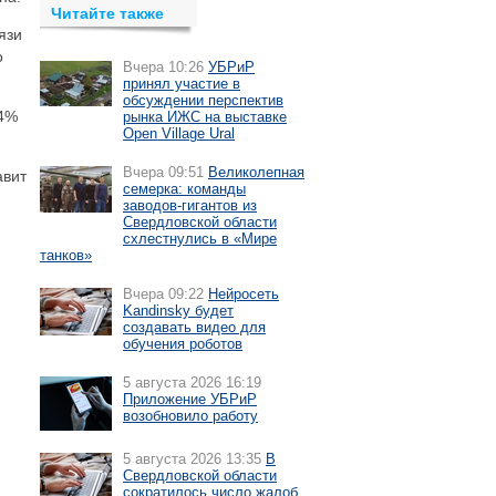
Читайте также
язи
о
Вчера 10:26
УБРиР
принял участие в
обсуждении перспектив
,4%
рынка ИЖС на выставке
Open Village Ural
Вчера 09:51
Великолепная
авит
семерка: команды
заводов-гигантов из
Свердловской области
схлестнулись в «Мире
танков»
Вчера 09:22
Нейросеть
Kandinsky будет
создавать видео для
обучения роботов
5 августа 2026 16:19
Приложение УБРиР
возобновило работу
5 августа 2026 13:35
В
Свердловской области
сократилось число жалоб