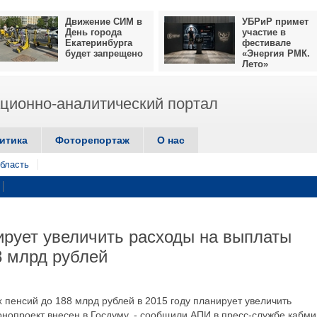
Движение СИМ в
УБРиР примет
День города
участие в
Екатеринбурга
фестивале
будет запрещено
«Энергия РМК.
Лето»
ионно-аналитический портал
итика
Фоторепортаж
О нас
бласть
рует увеличить расходы на выплаты
8 млрд рублей
 пенсий до 188 млрд рублей в 2015 году планирует увеличить
нопроект внесен в Госдуму, - сообщили АПИ в пресс-службе кабми