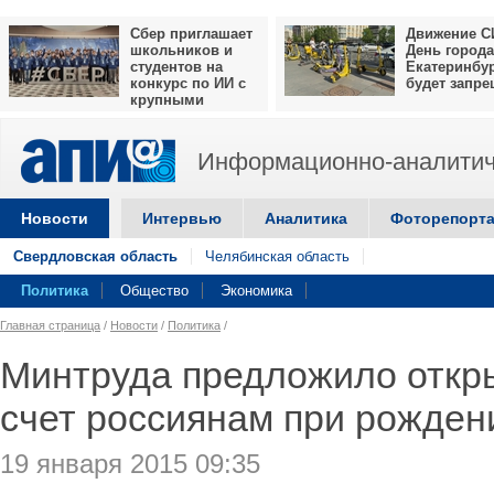
Сбер приглашает
Движение С
школьников и
День города
студентов на
Екатеринбу
конкурс по ИИ с
будет запр
крупными
призами
Информационно-аналитич
Новости
Интервью
Аналитика
Фоторепорт
Свердловская область
Челябинская область
Политика
Общество
Экономика
Главная страница
/
Новости
/
Политика
/
Минтруда предложило откр
счет россиянам при рожден
19 января 2015 09:35