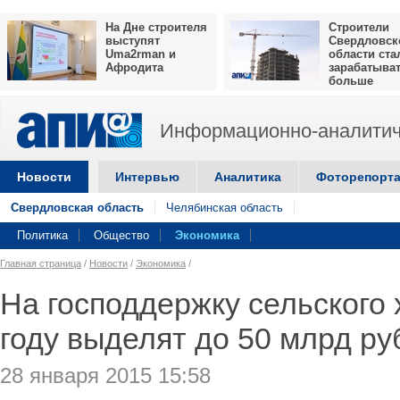
На Дне строителя
Строители
выступят
Свердловск
Uma2rman и
области ста
Афродита
зарабатыва
больше
Информационно-аналитич
Новости
Интервью
Аналитика
Фоторепорт
Свердловская область
Челябинская область
Политика
Общество
Экономика
Главная страница
/
Новости
/
Экономика
/
На господдержку сельского 
году выделят до 50 млрд ру
28 января 2015 15:58