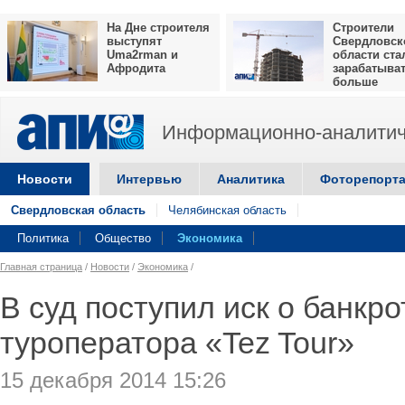
На Дне строителя
Строители
выступят
Свердловск
Uma2rman и
области ста
Афродита
зарабатыва
больше
Информационно-аналитич
Новости
Интервью
Аналитика
Фоторепорт
Свердловская область
Челябинская область
Политика
Общество
Экономика
Главная страница
/
Новости
/
Экономика
/
В суд поступил иск о банкро
туроператора «Tez Tour»
15 декабря 2014 15:26