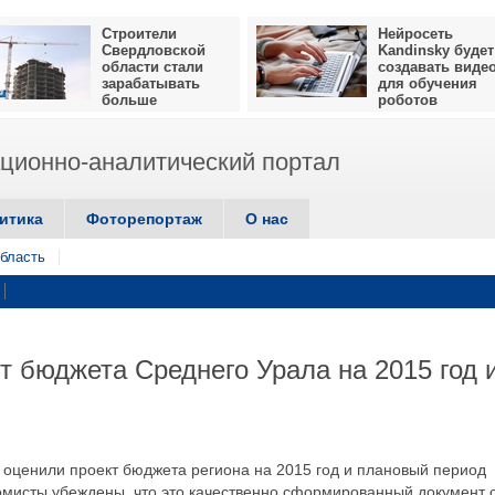
Строители
Нейросеть
Свердловской
Kandinsky будет
области стали
создавать виде
зарабатывать
для обучения
больше
роботов
ионно-аналитический портал
итика
Фоторепортаж
О нас
бласть
т бюджета Среднего Урала на 2015 год 
 оценили проект бюджета региона на 2015 год и плановый период
омисты убеждены, что это качественно сформированный документ 