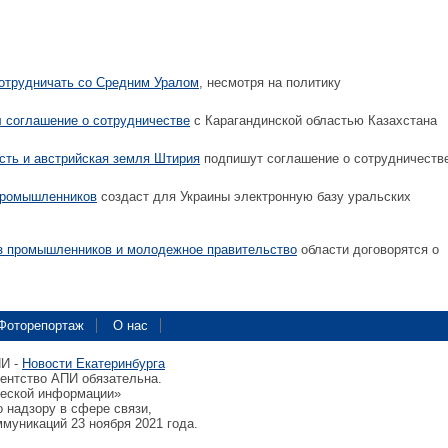
отрудничать со Средним Уралом
, несмотря на политику
 соглашение о сотрудничестве
с Карагандинской областью Казахстана
сть и австрийская земля Штирия
подпишут соглашение о сотрудничеств
промышленников
создаст для Украины электронную базу уральских
з промышленников и молодежное правительство
области договорятся о
Фоторепортаж
О нас
ПИ -
Новости Екатеринбурга
гентство АПИ обязательна.
ческой информации»
 надзору в сфере связи,
муникаций 23 ноября 2021 года.