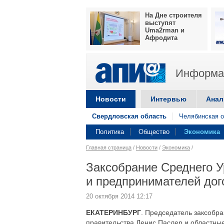
На Дне строителя
выступят
Uma2rman и
Афродита
Информац
Новости
Интервью
Анал
Свердловская область
Челябинская о
Политика
Общество
Экономика
Главная страница
/
Новости
/
Экономика
/
Заксобрание Среднего 
и предпринимателей дог
20 октября 2014 12:17
ЕКАТЕРИНБУРГ
. Председатель заксобр
правительства Денис Паслер и областные