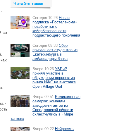
Читайте также
 -
Сегодня 10:26
Новая
подписка «Ростелекома»
позаботится о
кибербезопасности
й со
подрастающего поколения
Сегодня 09:33
Сбер
приглашает студентов из
.
Екатеринбурга в
амбассадоры банка
мках
Вчера 10:26
УБРиР
принял участие в
обсуждении перспектив
рынка ИЖС на выставке
Open Village Ural
в.
Вчера 09:51
Великолепная
семерка: команды
а -
заводов-гигантов из
ость
Свердловской области
схлестнулись в «Мире
танков»
Вчера 09:22
Нейросеть