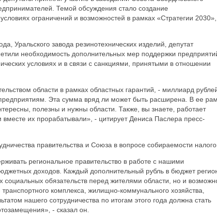
едпринимателей. Темой обсуждения стало создание
условиях ограничений и возможностей в рамках «Стратегии 2030»,
да, Уральского завода резинотехнических изделий, депутат
метили необходимость дополнительных мер поддержки предприяти
ических условиях и в связи с санкциями, принятыми в отношении
ельством области в рамках областных гарантий, - миллиард рублей
редприятиям. Эта сумма вряд ли может быть расширена. В ее ра
нтересны, полезны и нужны области. Также, вы знаете, работает
 вместе их прорабатывали», - цитирует Дениса Паслера пресс-
удничества правительства и Союза в вопросе собираемости налого
ерживать региональное правительство в работе с нашими
джетных доходов. Каждый дополнительный рубль в бюджет регион
х социальных обязательств перед жителями области, но и возможн
- транспортного комплекса, жилищно-коммунального хозяйства,
ьтатом нашего сотрудничества по итогам этого года должна стать
тозамещения», - сказал он.