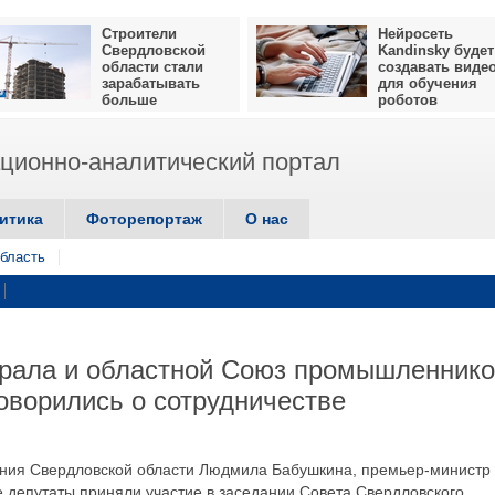
Строители
Нейросеть
Свердловской
Kandinsky будет
области стали
создавать виде
зарабатывать
для обучения
больше
роботов
ионно-аналитический портал
итика
Фоторепортаж
О нас
бласть
Урала и областной Союз промышленник
оворились о сотрудничестве
ания Свердловской области Людмила Бабушкина, премьер-министр
 депутаты приняли участие в заседании Совета Свердловского