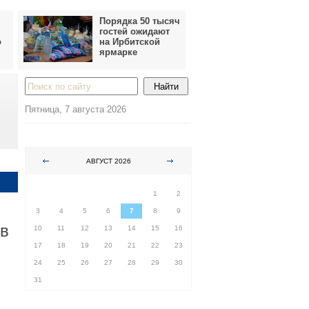
Порядка 50 тысяч
гостей ожидают
о
на Ирбитской
ярмарке
Пятница, 7 августа 2026
АВГУСТ 2026
ПН
ВТ
СР
ЧТ
ПТ
СБ
ВС
1
2
3
4
5
6
7
8
9
ов
10
11
12
13
14
15
16
17
18
19
20
21
22
23
24
25
26
27
28
29
30
31