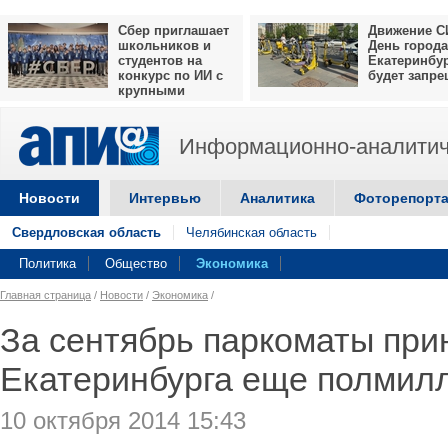
Сбер приглашает
Движение С
школьников и
День города
студентов на
Екатеринбу
конкурс по ИИ с
будет запр
крупными
призами
Информационно-аналитич
Новости
Интервью
Аналитика
Фоторепорт
Свердловская область
Челябинская область
Политика
Общество
Экономика
Главная страница
/
Новости
/
Экономика
/
За сентябрь паркоматы при
Екатеринбурга еще полмил
10 октября 2014 15:43