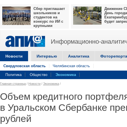
Сбер приглашает
Движение С
школьников и
День города
студентов на
Екатеринбу
конкурс по ИИ с
будет запр
крупными
призами
Информационно-аналитич
Новости
Интервью
Аналитика
Фоторепорт
Свердловская область
Челябинская область
Политика
Общество
Экономика
Главная страница
/
Новости
/
Экономика
/
Объем кредитного портфеля
в Уральском Сбербанке пре
рублей