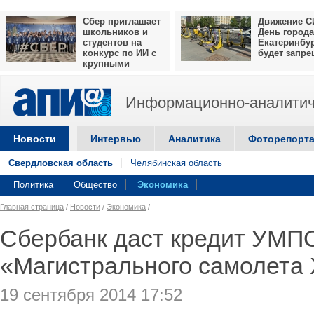
Сбер приглашает
Движение С
школьников и
День города
студентов на
Екатеринбу
конкурс по ИИ с
будет запр
крупными
призами
Информационно-аналитич
Новости
Интервью
Аналитика
Фоторепорт
Свердловская область
Челябинская область
Политика
Общество
Экономика
Главная страница
/
Новости
/
Экономика
/
Сбербанк даст кредит УМПО
«Магистрального самолета 
19 сентября 2014 17:52