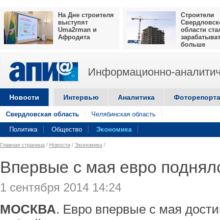
На Дне строителя
Строители
выступят
Свердловск
Uma2rman и
области ста
Афродита
зарабатыва
больше
Информационно-аналитич
Новости
Интервью
Аналитика
Фоторепорт
Свердловская область
Челябинская область
Политика
Общество
Экономика
Главная страница
/
Новости
/
Экономика
/
Впервые с мая евро поднял
1 сентября 2014 14:24
МОСКВА
. Евро впервые с мая достиг