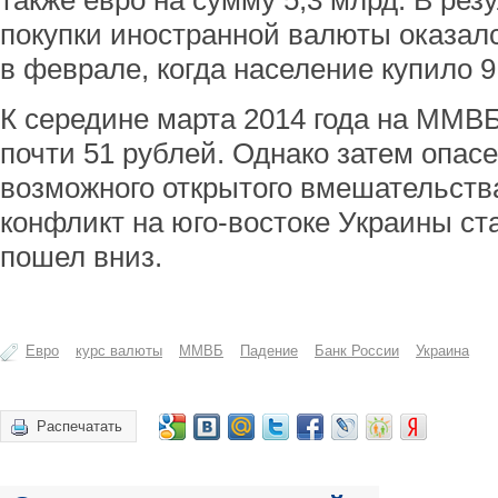
также евро на сумму 5,3 млрд. В рез
покупки иностранной валюты оказалс
в феврале, когда население купило 9
К середине марта 2014 года на ММВБ
почти 51 рублей. Однако затем опас
возможного открытого вмешательств
конфликт на юго-востоке Украины ста
пошел вниз.
Евро
курс валюты
ММВБ
Падение
Банк России
Украина
Распечатать