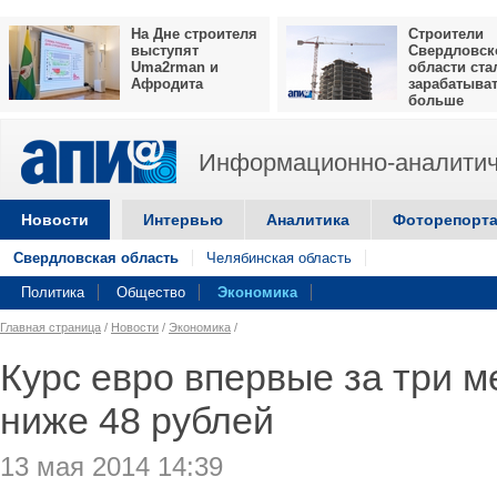
На Дне строителя
Строители
выступят
Свердловск
Uma2rman и
области ста
Афродита
зарабатыва
больше
Информационно-аналитич
Новости
Интервью
Аналитика
Фоторепорт
Свердловская область
Челябинская область
Политика
Общество
Экономика
Главная страница
/
Новости
/
Экономика
/
Курс евро впервые за три м
ниже 48 рублей
13 мая 2014 14:39