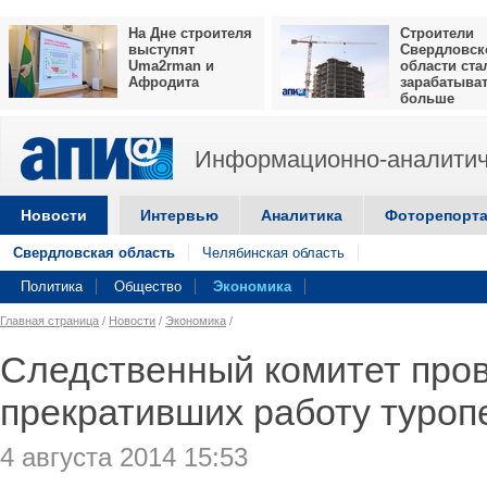
На Дне строителя
Строители
выступят
Свердловск
Uma2rman и
области ста
Афродита
зарабатыва
больше
Информационно-аналитич
Новости
Интервью
Аналитика
Фоторепорт
Свердловская область
Челябинская область
Политика
Общество
Экономика
Главная страница
/
Новости
/
Экономика
/
Следственный комитет про
прекративших работу туроп
4 августа 2014 15:53