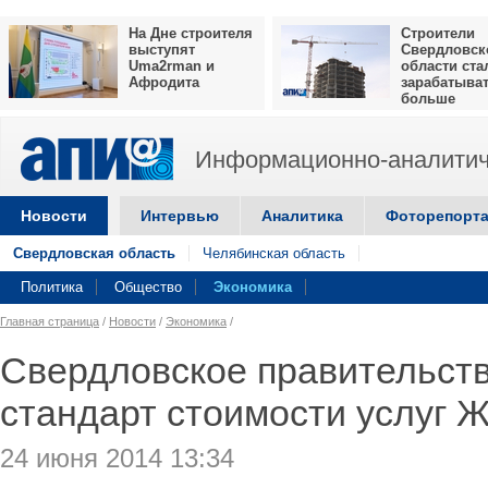
На Дне строителя
Строители
выступят
Свердловск
Uma2rman и
области ста
Афродита
зарабатыва
больше
Информационно-аналитич
Новости
Интервью
Аналитика
Фоторепорт
Свердловская область
Челябинская область
Политика
Общество
Экономика
Главная страница
/
Новости
/
Экономика
/
Свердловское правительст
стандарт стоимости услуг Ж
24 июня 2014 13:34