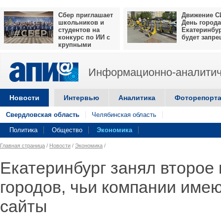
Сбер приглашает
Движение С
школьников и
День города
студентов на
Екатеринбу
конкурс по ИИ с
будет запр
крупными
призами
Информационно-аналитич
Новости
Интервью
Аналитика
Фоторепорт
Свердловская область
Челябинская область
Политика
Общество
Экономика
Главная страница
/
Новости
/
Экономика
/
Екатеринбург занял второе 
городов, чьи компании име
сайты