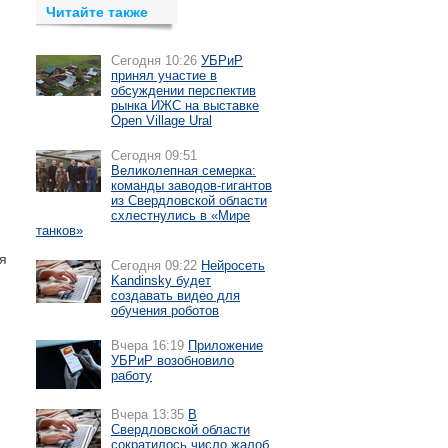
Читайте также
Сегодня 10:26
УБРиР
принял участие в
обсуждении перспектив
рынка ИЖС на выставке
Open Village Ural
Сегодня 09:51
Великолепная семерка:
команды заводов-гигантов
из Свердловской области
схлестнулись в «Мире
танков»
я
Сегодня 09:22
Нейросеть
Kandinsky будет
создавать видео для
обучения роботов
Вчера 16:19
Приложение
УБРиР возобновило
работу
Вчера 13:35
В
Свердловской области
сократилось число жалоб