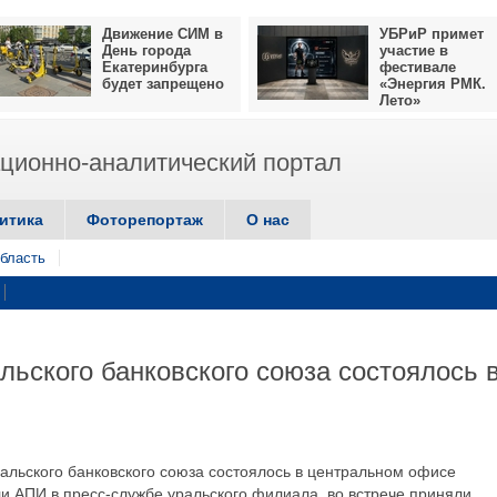
Движение СИМ в
УБРиР примет
День города
участие в
Екатеринбурга
фестивале
будет запрещено
«Энергия РМК.
Лето»
ионно-аналитический портал
итика
Фоторепортаж
О нас
бласть
льского банковского союза состоялось 
альского банковского союза состоялось в центральном офисе
и АПИ в пресс-службе уральского филиала, во встрече приняли