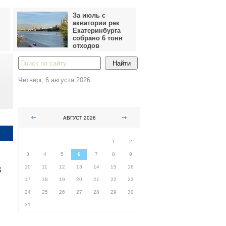
За июль с
акватории рек
Екатеринбурга
собрано 6 тонн
отходов
Четверг, 6 августа 2026
АВГУСТ 2026
ПН
ВТ
СР
ЧТ
ПТ
СБ
ВС
1
2
3
4
5
6
7
8
9
в
10
11
12
13
14
15
16
17
18
19
20
21
22
23
24
25
26
27
28
29
30
31