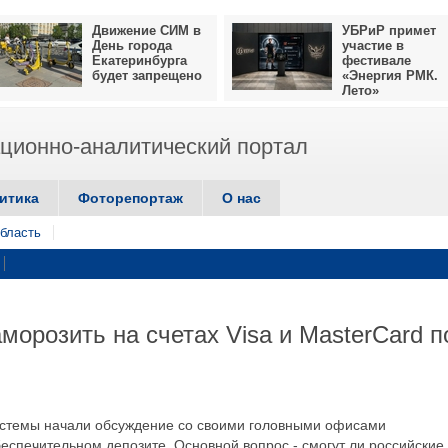
Движение СИМ в
УБРиР примет
День города
участие в
Екатеринбурга
фестивале
будет запрещено
«Энергия РМК.
Лето»
ионно-аналитический портал
итика
Фоторепортаж
О нас
бласть
орозить на счетах Visa и MasterСard п
стемы начали обсуждение со своими головными офисами
еспечительном депозите. Основной вопрос - смогут ли российские