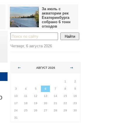
За июль с
акватории рек
Екатеринбурга
собрано 6 тонн
отходов
Четверг, 6 августа 2026
АВГУСТ 2026
ПН
ВТ
СР
ЧТ
ПТ
СБ
ВС
1
2
3
4
5
6
7
8
9
о
10
11
12
13
14
15
16
17
18
19
20
21
22
23
24
25
26
27
28
29
30
31