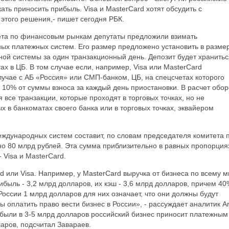
ть приносить прибыль. Visa и MasterСard хотят обсудить с
этого решения,- пишет сегодня РБК.
ета по финансовым рынкам депутаты предложили взимать
ых платежных систем. Его размер предложено установить в разме
ной системы за один транзакционный день. Депозит будет хранитьс
ах в ЦБ. В том случае если, например, Visa или MasterСard
случае с АБ «Россия» или СМП-банком, ЦБ, на спецсчетах которого
 10% от суммы взноса за каждый день приостановки. В расчет обор
 все транзакции, которые проходят в торговых точках, но не
 в банкоматах своего банка или в торговых точках, эквайером
еждународных систем составит, по словам председателя комитета 
 80 млрд рублей. Эта сумма приблизительно в равных пропорция
 Visa и MasterСard.
d или Visa. Например, у MasterСard выручка от бизнеса по всему м
ибыль - 3,2 млрд долларов, их кэш - 3,6 млрд долларов, причем 40
России 1 млрд долларов для них означает, что они должны будут
бы оплатить право вести бизнес в России», - рассуждает аналитик A
ибыли в 3-5 млрд долларов российский бизнес приносит платежным
аров, подсчитал Завараев.