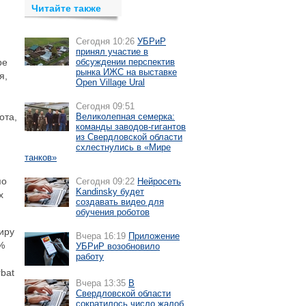
Читайте также
Сегодня 10:26
УБРиР
принял участие в
ре
обсуждении перспектив
рынка ИЖС на выставке
я,
Open Village Ural
Сегодня 09:51
ота,
Великолепная семерка:
команды заводов-гигантов
из Свердловской области
схлестнулись в «Мире
танков»
по
Сегодня 09:22
Нейросеть
Kandinsky будет
х
создавать видео для
обучения роботов
иру
Вчера 16:19
Приложение
%
УБРиР возобновило
работу
rbat
Вчера 13:35
В
Свердловской области
сократилось число жалоб