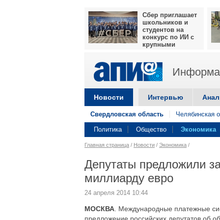
Сбер приглашает
школьников и
студентов на
конкурс по ИИ с
крупными
призами
Информац
Новости
Интервью
Анал
Свердловская область
Челябинская о
Политика
Общество
Экономика
Главная страница
/
Новости
/
Экономика
/
Депутаты предложили зам
миллиарду евро
24 апреля 2014 10:44
МОСКВА
. Международные платежные си
предложение российских депутатов об об