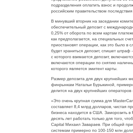
подразделения оплатить взнос и продолжа
российским правительством последствия 
В минувший вторник на заседании комит
обеспечительный депозит с международн
0,25% от оборота по всем картам платеж
как предполагается, на специальных счет
приостановят операции, как это было в 
будет храниться депозит, спишет штраф -
с которого взимается депозит, включаются
включаются операции по снятию наличных
которого является эмитент карты.
Размер депозита для двух крупнейших м
финрынкам Натальи Бурыкиной, примерно
делится на двух крупнейших операторов -
«Это очень крупная сумма для MasterСar
составляет 8,4 млрд долларов, чистая пр
бизнеса находится в США. Заморозить в 
десять лет работать только для того, что
Capital Михаил Завараев. При общей пр
системам примерно по 100-150 млн долл