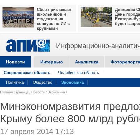
Сбер приглашает
Движение С
школьников и
День города
студентов на
Екатеринбу
конкурс по ИИ с
будет запр
крупными
призами
Информационно-аналитич
Новости
Интервью
Аналитика
Фоторепорт
Свердловская область
Челябинская область
Политика
Общество
Экономика
Главная страница
/
Новости
/
Экономика
/
Минэкономразвития предло
Крыму более 800 млрд рубле
17 апреля 2014 17:13