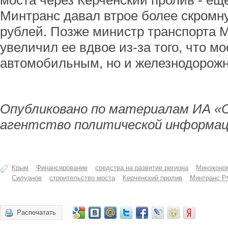
моста через Керченский пролив - еще
Минтранс давал втрое более скромну
рублей. Позже министр транспорта 
увеличил ее вдвое из-за того, что мо
автомобильным, но и железнодорож
Опубликовано по материалам ИА «
агентство политической информац
Крым
Финансирование
средства на развитие региона
Минэконо
Силуанов
строительство моста
Керченский пролив
Минтранс Р
Распечатать