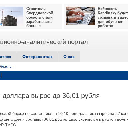
Строители
Нейросеть
Свердловской
Kandinsky будет
области стали
создавать виде
зарабатывать
для обучения
больше
роботов
ионно-аналитический портал
итика
Фоторепортаж
О нас
бласть
с доллара вырос до 36,01 рубля
овской бирже по состоянию на 10:10 понедельника вырос на 37 коп
ущего дня и составил 36,01 рубля. Евро укрепился к рублю также 
ТАР-ТАСС.