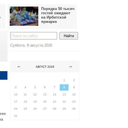
Порядка 50 тысяч
гостей ожидают
о
на Ирбитской
ярмарке
Суббота, 8 августа 2026
АВГУСТ 2026
ПН
ВТ
СР
ЧТ
ПТ
СБ
ВС
1
2
3
4
5
6
7
8
9
10
11
12
13
14
15
16
17
18
19
20
21
22
23
24
25
26
27
28
29
30
еек
31
на