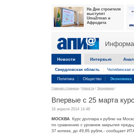
На Дне строителя
выступят
Uma2rman и
Афродита
Информац
Новости
Интервью
Анал
Свердловская область
Челябинская о
Политика
Общество
Экономика
Главная страница
/
Новости
/
Экономика
/
Впервые с 25 марта кур
16 апреля 2014 14:48
МОСКВА
. Курс доллара к рублю на Моск
по сравнению с уровнем закрытия предыд
37 копеек, до 49,85 рубля,- сообщает И