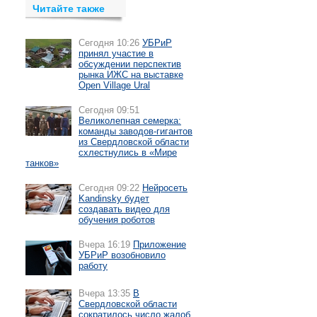
Читайте также
Сегодня 10:26
УБРиР
принял участие в
обсуждении перспектив
рынка ИЖС на выставке
Open Village Ural
Сегодня 09:51
Великолепная семерка:
команды заводов-гигантов
из Свердловской области
схлестнулись в «Мире
танков»
Сегодня 09:22
Нейросеть
Kandinsky будет
создавать видео для
обучения роботов
Вчера 16:19
Приложение
УБРиР возобновило
работу
Вчера 13:35
В
Свердловской области
сократилось число жалоб