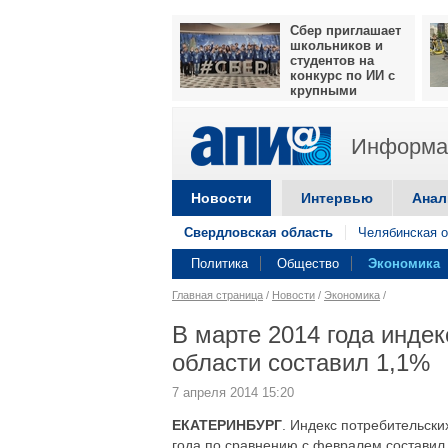
Сбер приглашает
школьников и
студентов на
конкурс по ИИ с
крупными
призами
Информац
Новости
Интервью
Анал
Свердловская область
Челябинская о
Политика
Общество
Экономика
Главная страница
/
Новости
/
Экономика
/
В марте 2014 года инде
области составил 1,1%
7 апреля 2014 15:20
ЕКАТЕРИНБУРГ
. Индекс потребительски
года по сравнению с февралем составил 