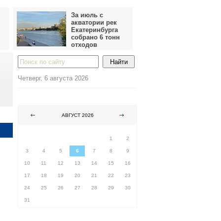
За июль с
акватории рек
Екатеринбурга
собрано 6 тонн
отходов
Четверг, 6 августа 2026
АВГУСТ 2026
ПН
ВТ
СР
ЧТ
ПТ
СБ
ВС
1
2
3
4
5
6
7
8
9
10
11
12
13
14
15
16
17
18
19
20
21
22
23
24
25
26
27
28
29
30
31