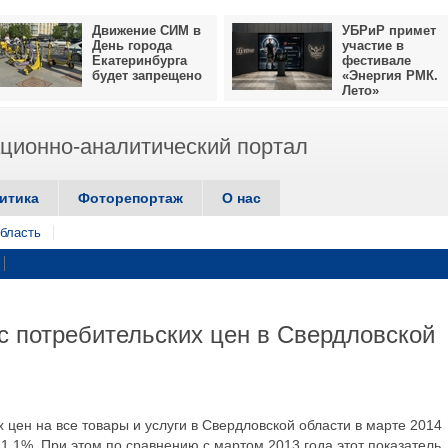
Движение СИМ в
УБРиР примет
День города
участие в
Екатеринбурга
фестивале
будет запрещено
«Энергия РМК.
Лето»
ионно-аналитический портал
итика
Фоторепортаж
О нас
бласть
кс потребительских цен в Свердловской
х цен на все товары и услуги в Свердловской области в марте 2014
1,1%. При этом по сравнению с мартом 2013 года этот показатель