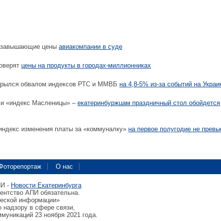
 завышающие цены
авиакомпании в суде
оверят
цены на продукты в городах-миллионниках
крылся обвалом индексов РТС и ММВБ
на 4,8-5% из-за событий на Украи
ли «индекс Масленицы» –
екатеринбуржцам праздничный стол обойдется
ндекс изменения платы за «коммуналку»
на первое полугодие не превы
Фоторепортаж
О нас
ПИ -
Новости Екатеринбурга
гентство АПИ обязательна.
ческой информации»
 надзору в сфере связи,
муникаций 23 ноября 2021 года.