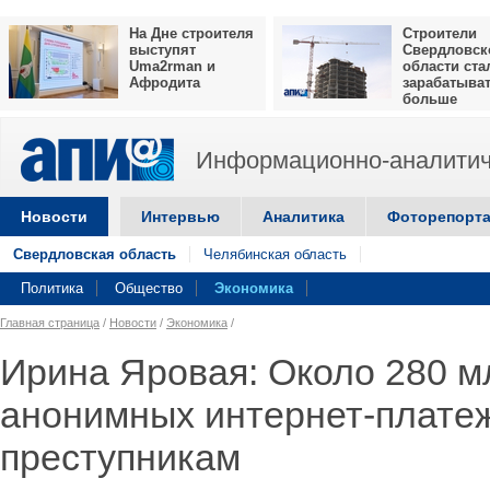
На Дне строителя
Строители
выступят
Свердловск
Uma2rman и
области ста
Афродита
зарабатыва
больше
Информационно-аналитич
Новости
Интервью
Аналитика
Фоторепорт
Свердловская область
Челябинская область
Политика
Общество
Экономика
Главная страница
/
Новости
/
Экономика
/
Ирина Яровая: Около 280 м
анонимных интернет-плате
преступникам