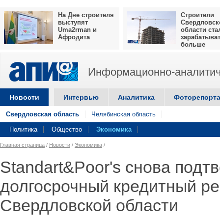
На Дне строителя
Строители
выступят
Свердловск
Uma2rman и
области ста
Афродита
зарабатыва
больше
Информационно-аналитич
Новости
Интервью
Аналитика
Фоторепорт
Свердловская область
Челябинская область
Политика
Общество
Экономика
Главная страница
/
Новости
/
Экономика
/
Standart&Poor's снова подт
долгосрочный кредитный ре
Свердловской области